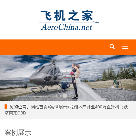
导
航
菜
单
您的位置：
网站首页
>
案例展示
>
龙湖地产开业400万直升机飞跃
济南东CBD
案例展示