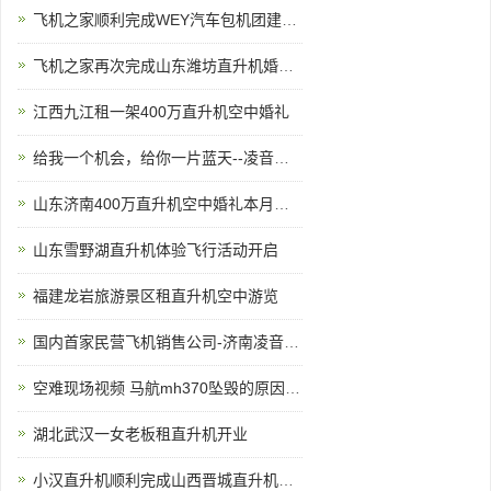
飞机之家顺利完成WEY汽车包机团建飞行
飞机之家再次完成山东潍坊直升机婚礼,百年好合白头到老!
江西九江租一架400万直升机空中婚礼
给我一个机会，给你一片蓝天--凌音飞机
山东济南400万直升机空中婚礼本月新的一场即将开始
山东雪野湖直升机体验飞行活动开启
福建龙岩旅游景区租直升机空中游览
国内首家民营飞机销售公司-济南凌音飞机销售有限公司
空难现场视频 马航mh370坠毁的原因 马航空难黑匣子录音
湖北武汉一女老板租直升机开业
小汉直升机顺利完成山西晋城直升机航测