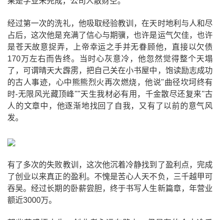
果是学业未完成，公司人散财空。
经过第一次的洗礼，他吸取经验教训，在天时地利与人和尽
占后，这次他是充满了信心与期骥，也许是运气欠佳，也许
是苍天故意捉弄，上帝幸运之手并无眷顾他，直接以欠债
170万左右而告终。当时心灰意冷，他忽然觉得整个天塌
了，可谓晴天大霹雳，把自己关在小书屋中，饱读励志成功
的古人事迹，心中熊熊烈火再次燃烧，他说"曲径坎坷终有
时-无限风光藏顶峰""天生我材必有用，千金散尽还复来"古
人的文章中，他逐渐地找回了自我，又有了以前的意气风
发。
有了多次的失败教训，这次他沉着冷静找到了盈利点，完成
了创业以来真正的盈利。不愧是苦心人天不负，三千越甲可
吞吴。经过长期的卧薪尝胆，终于书写人生新篇章，年营业
额近3000万。