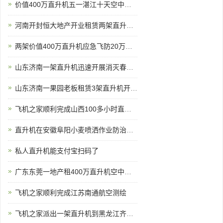
价值400万直升机五一湛江十天空中看花海
河南开封恒大地产开业租赁两架直升机空中看房
两架价值400万直升机应急飞防20万亩小麦赤霉病
山东济南一架直升机迅速开展消灭春尺蠖行动
山东济南一果园老板租赁3架直升机开业庆典
飞机之家顺利完成山西100多小时直升机测绘
直升机在安徽阜阳小麦喷洒作业防治赤霉病
私人直升机能支付宝扫码了
广东东莞一地产租400万直升机空中看房
飞机之家顺利完成江苏南通航空测绘
飞机之家派出一架直升机到黑龙江齐齐哈尔执行为期半年任务