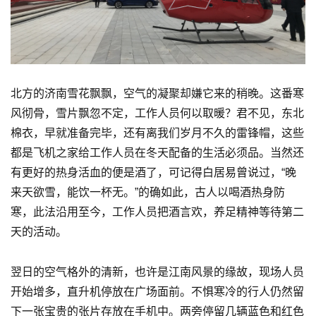
北方的济南雪花飘飘，空气的凝聚却嫌它来的稍晚。这番寒
风彻骨，雪片飘忽不定，工作人员何以取暖？君不见，东北
棉衣，早就准备完毕，还有离我们岁月不久的雷锋帽，这些
都是飞机之家给工作人员在冬天配备的生活必须品。当然还
有更好的热身活血的便是酒了，可记得白居易曾说过，“晚
来天欲雪，能饮一杯无。”的确如此，古人以喝酒热身防
寒，此法沿用至今，工作人员把酒言欢，养足精神等待第二
天的活动。
翌日的空气格外的清新，也许是江南风景的缘故，现场人员
开始增多，直升机停放在广场面前。不惧寒冷的行人仍然留
下一张宝贵的张片存放在手机中。两旁停留几辆蓝色和红色