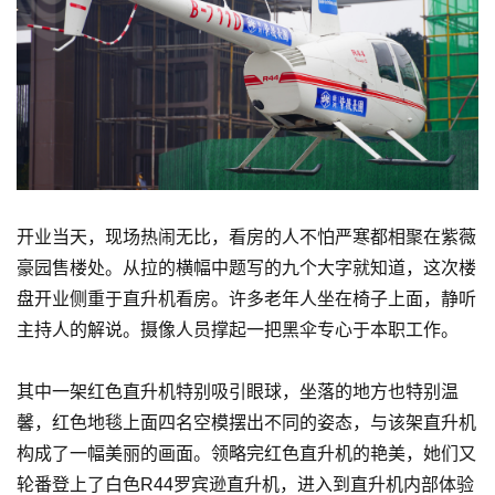
开业当天，现场热闹无比，看房的人不怕严寒都相聚在紫薇
豪园售楼处。从拉的横幅中题写的九个大字就知道，这次楼
盘开业侧重于直升机看房。许多老年人坐在椅子上面，静听
主持人的解说。摄像人员撑起一把黑伞专心于本职工作。
其中一架红色直升机特别吸引眼球，坐落的地方也特别温
馨，红色地毯上面四名空模摆出不同的姿态，与该架直升机
构成了一幅美丽的画面。领略完红色直升机的艳美，她们又
轮番登上了白色R44罗宾逊直升机，进入到直升机内部体验