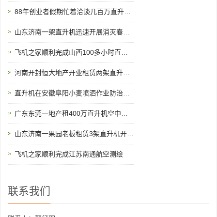
88年创业者假期忙着洽谈几百万直升机生意
山东济南一架直升机迅速开展消灭春尺蠖行动
飞机之家顺利完成山西100多小时直升机测绘
河南开封恒大地产开业租赁两架直升机空中看房
直升机在安徽阜阳小麦喷洒作业防治赤霉病
广东东莞一地产租400万直升机空中看房
山东济南一果园老板租赁3架直升机开业庆典
飞机之家顺利完成江苏南通航空测绘
联系我们