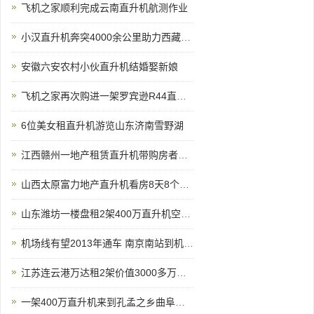
飞机之家顺利完成云南直升机航测作业
小汉直升机奔突4000余公里助力西藏汽车4S店开业
安徽六安农村小伙直升机结婚娶新娘
飞机之家再次购进一架罗宾逊R44直升机
6位美女租直升机游览山东济南雪野湖
江西赣州一地产租赁直升机带购房者空中看房
山西太原富力地产直升机看房8天8个楼盘
山东潍坊一楼盘租2架400万直升机空中看房
机场线有望2013年通车 南京南站到机场20分钟
江苏连云港万达租2架价值3000多万直升机看房
一架400万直升机来到孔孟之乡曲阜航空科普