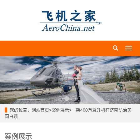
导
航
菜
单
您的位置：
网站首页
>
案例展示
>
一架400万直升机在济南防治美
国白蛾
案例展示