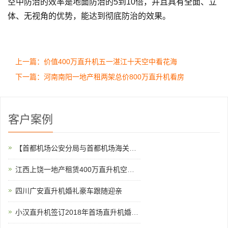
空中防治的效率是地面防治的5到10倍，并且具有全面、立
体、无视角的优势，能达到彻底防治的效果。
上一篇：价值400万直升机五一湛江十天空中看花海
下一篇：河南南阳一地产租两架总价800万直升机看房
客户案例
【首都机场公安分局与首都机场海关的公务员那个待遇好,差在哪】
江西上饶一地产租赁400万直升机空中看房
四川广安直升机婚礼豪车跟随迎亲
小汉直升机签订2018年首场直升机婚礼合同将在过年期间举行