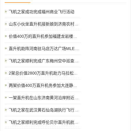
飞机之家成功完成福州商业飞行活动
山东小伙坐直升机接新娘到济南农村老家
价值400万的直升机参加福建龙岩楼盘空中看房活动
直升机助阵河南驻马店万达广场MLE婚戒开业现场人山人海
飞机之家顺利完成广东梅州空中巡查飞行务
2架总价值2800万直升机助力马拉松比赛
两架价值400万直升机务参加大连静态展览
一架直升机在山东济南黄河沿岸附近开展农林喷洒
飞机之家在武汉黄石仙岛湖执行飞行任务
飞机之家顺利完成呼伦贝尔直升机航测作业