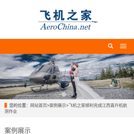
导
航
菜
单
您的位置：
网站首页
>
案例展示
>
飞机之家顺利完成江西直升机航
测作业
案例展示