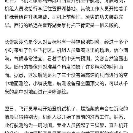
近日，飞机之家顺利完成山西直升机空中航测。清晨时刻，
机组人员收拾行李赶往雪野湖基地。其他工作人员开始着手
忙碌着给直升机装载，司机上前帮忙，须臾的功夫装载完
毕。西行的路途在雪野湖美景衬托下肯定是一帆风顺的。
长途跋涉总是令人对目标地有一种神秘地期盼，经过十多个
小时来到了作业飞行区。机组人员望着这里的场地，信心满
满，气候非常适宜。看着手机中天气预测，笑容自然流露出
来。随行的摄像师对准某个角度拍摄了许多精彩的瞬间画
面。据悉，这次航测是为了三个没有通高速的县而进行的空
中地面测绘，小编获悉，航测设备是全国顶尖的，可以从千
米的高中对地面进行清晰测绘。
翌日，飞行员早就开始登机试机了，螺旋桨的声音在沉寂的
清晨显得特别大，机组人员开始了事前的准备工作。据悉，
此行航测约为一周时间，专业人员搭起了三脚架，直升机开