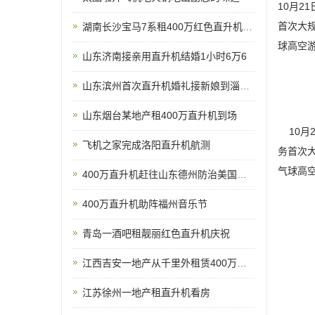
10月2
首次大规
湖南长沙宝马7系租400万红色直升机助阵
球高空游
山东济南接亲用直升机结婚1小时6万6
山东滨州首次直升机婚礼接新娘到淄博中式直升机婚礼亮相
山东烟台某地产租400万直升机到场
10月
飞机之家完成洛阳直升机航测
务首次大
气球高空
400万直升机赶往山东德州防治美国白蛾
400万直升机助阵福州音乐节
青岛一酒吧租靓丽红色直升机庆祝
江西吉安一地产从千里外租赁400万直升机空中撒玫瑰雨
江苏徐州一地产租直升机看房