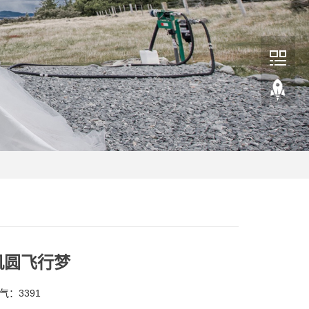
机圆飞行梦
人气：3391