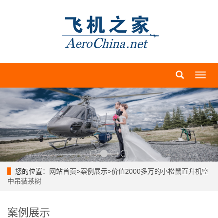
导
航
菜
单
您的位置：
网站首页
>
案例展示
>
价值2000多万的小松鼠直升机空
中吊装茶树
案例展示