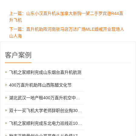
上一篇：山东小汉直升机从加拿大新购一架二手罗宾逊R44直
升飞机
下一篇：直升机助阵河南驻马店万达广场MLE婚戒开业现场人
山人海
客户案例
飞机之家顺利完成山东烟台直升机航测
400万直升机助阵山西陈醋文化节
湖北武汉一地产租400万直升机空中看房
双十一买飞机大学老师辞职创业掏300万网上订购直升机
飞机之家顺利完成东北电力巡线近100小时作业