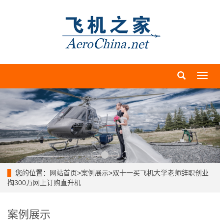
导
航
菜
单
您的位置：
网站首页
>
案例展示
>
双十一买飞机大学老师辞职创业
掏300万网上订购直升机
案例展示