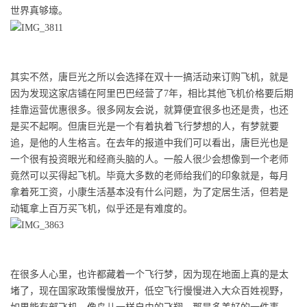
世界真够壕。
其实不然，唐巨光之所以会选择在双十一搞活动来订购飞机，就是
因为发现这家店铺
在阿里巴巴经营了
7
年
，相比
其他
飞机价格要
后期
挂靠运营优惠
很多。很多网友会说，就算便宜很多也还是贵，也还
是买不起啊。但唐巨光
是
一个有着执着飞行梦想的人，有梦就要
追
，是他的人生格言
。在去年的报道中我们可以看出，唐巨光也是
一个很有投资眼光和经商头脑的人。一般人很少会想像到一个老师
竟然可以买得起飞机。毕竟大多数的老师给我们的印象就是，每月
拿着死工资，小康
生活基本
没有什么问题，为了
定居生活，
但若是
动辄拿上百万买飞机，似乎还是有难度的。
在很多人心里，也许
都
藏着一个飞行梦，因为
现在地面上真的
是
太
堵了，
现在
国家政策慢慢放开，低空飞行慢慢进入大众百姓视野，