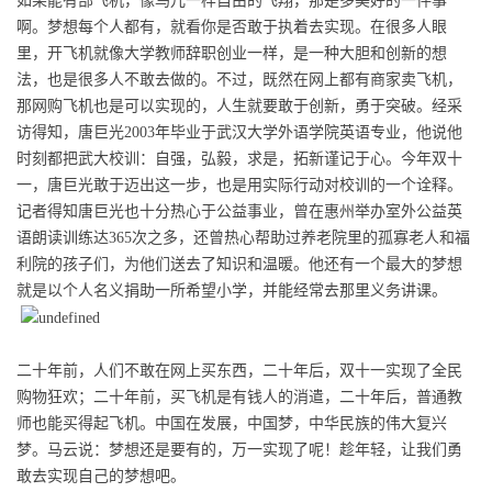
如果能有部飞机，像鸟儿一样自由的飞翔，那是多美好的一件事
啊
。梦想每个
人都有，
就看
你
是否敢于
执着
去实现。在很多人眼
里，开飞机就像大学教师辞职创业一样，是一种大胆和创新的想
法，也是很多人不敢去做的。不过，既然在网上都
有商家
卖飞机，
那
网购飞机也是可以实现
的，人生就要敢于创新，勇于突破。经采
访
得知，唐巨光
2003
年
毕业于武汉大学外语学院
英语
专业，他说他
时刻都把武大校训
：
自强
，
弘毅，求是
，拓新谨记
于心。
今年双十
一，唐巨光
敢于迈出这一步，也是
用
实际行动对
校训
的
一个
诠释。
记者得知唐巨光也十分热心于公益事业，
曾
在惠州举办室外公益英
语朗读训练达
365
次
之多，还曾热心帮助过
养老院
里的孤寡老人和福
利院的孩子们，为他们送去了知识和温暖。他
还有
一个最大的梦想
就是
以
个人名义捐助一所希望小学，
并
能经常去
那里
义务讲课。
二十年前，人们不敢在网上买东西，二十年后，双十一实现了全民
购物狂欢；二十年前，买飞机是有钱人的消遣，二十年后，普通教
师也能买得起飞机。
中国
在
发展，
中国梦
，
中华
民族的伟大复兴
梦
。马云说
：梦想还是要有的，万一实现了呢
！趁年轻
，让我们勇
敢去实现自己的梦想
吧
。