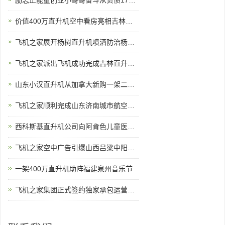
励志正能量创业小哥哥奋斗从负债170万到8架直升机
价值400万直升机空中看房亮相吉林通化一楼盘
飞机之家展开杨树直升机喷洒防治杨小舟蛾
飞机之家派出飞机成功完成吉林直升机航测
山东小汉直升机从加拿大新购一架二手罗宾逊R44直升飞机
飞机之家顺利完成山东济南城市航空测绘
西科斯基直升机公司向阿肯色儿童医院交付两架
飞机之家空中广告引爆山西吕梁中阳县上空
一架400万直升机助阵福建泉州音乐节
飞机之家集团正式签约独家承包运营新疆玉其塔什景区，打造低空旅游新标杆！