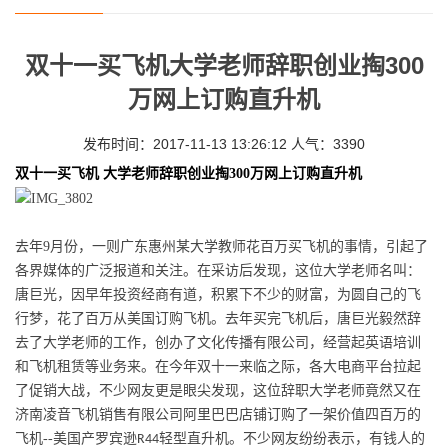
双十一买飞机大学老师辞职创业掏300
万网上订购直升机
发布时间：2017-11-13 13:26:12 人气：3390
双十一
买飞机
大学
老师
辞职
创业
掏
300
万
网上订购直升机
去年
9
月份，一则广东
惠州
某大学教师花百万买飞机的事情，引起了
各界媒体的广泛报道和关注。在采访后发现，这位大学老师名叫
：
唐巨光，
因早年投资经商有道，积累下不少的财富，为圆自己的飞
行梦，花了百万从美国订购飞机。去年
买完飞机后，
唐巨光
毅然辞
去了大学老师的工作，创办了
文化
传播有限公司，经营
起
英语培训
和飞机租赁等业务来
。在今年双十一来临之际，各大电商平台拉起
了促销
大
战，不少网友更是眼尖发现，这位辞职大学老师竟然又在
济南
凌音
飞机
销售有限公司
阿里巴巴店铺订购了一架价值四百万的
飞机
-
-
美国产罗宾逊
轻型
直升机
。不少网友纷纷表示，有钱人的
R44