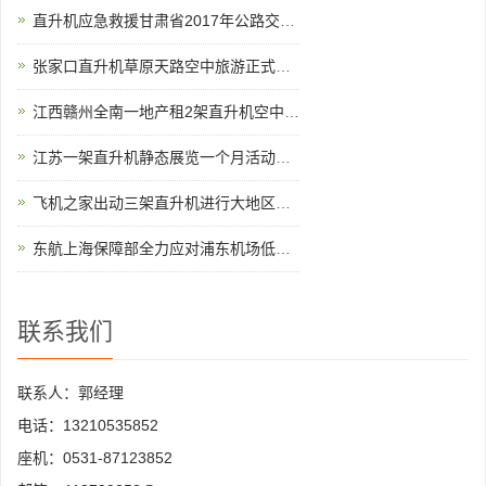
直升机应急救援甘肃省2017年公路交通地震应急开启
张家口直升机草原天路空中旅游正式开启
江西赣州全南一地产租2架直升机空中看房
江苏一架直升机静态展览一个月活动如期举行
飞机之家出动三架直升机进行大地区农喷作业
东航上海保障部全力应对浦东机场低云天气
联系我们
联系人：郭经理
电话：13210535852
座机：0531-87123852