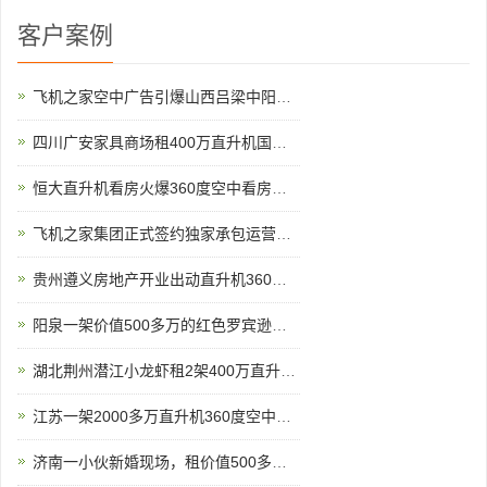
客户案例
飞机之家空中广告引爆山西吕梁中阳县上空
四川广安家具商场租400万直升机国庆庆典
恒大直升机看房火爆360度空中看房新体验
飞机之家集团正式签约独家承包运营新疆玉其塔什景区，打造低空旅游新标杆！
贵州遵义房地产开业出动直升机360度看房
阳泉一架价值500多万的红色罗宾逊直升机开展静展活动
湖北荆州潜江小龙虾租2架400万直升机完成1300多万营业额
江苏一架2000多万直升机360度空中看房
济南一小伙新婚现场，租价值500多万的直升机助阵