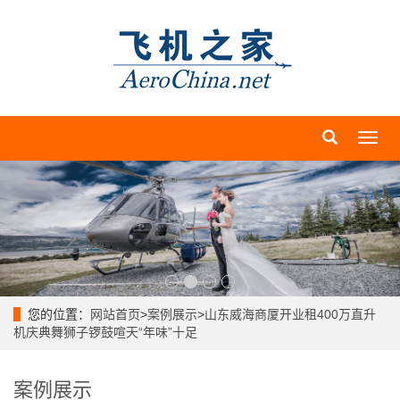
导
航
菜
单
您的位置：
网站首页
>
案例展示
>
山东威海商厦开业租400万直升
机庆典舞狮子锣鼓喧天“年味”十足
案例展示