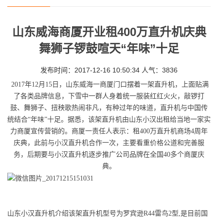
山东威海商厦开业租400万直升机庆典
舞狮子锣鼓喧天“年味”十足
发布时间：2017-12-16 10:50:34 人气：3836
2017年12月15日，山东威海一商厦门口摆着一架直升机，上面贴满
了各类品牌信息，下雪中一群人身着统一服装红红火火，敲锣打
鼓、舞狮子、扭秧歌热闹非凡，有种过年的味道，直升机与中国传
统结合“年味”十足。据悉，该架直升机由山东小汉出租给当地一家实
力商厦宣传营销的。商厦一责任人表示：租400万直升机商场4周年
庆典，此前与小汉直升机合作一次，主要看重价格公道和完善服
务，后期要与小汉直升机逐步推广公司品牌在全国40多个商厦庆
典。
山东小汉直升机介绍该架直升机型号为罗宾逊R44雷鸟2型,是目前国