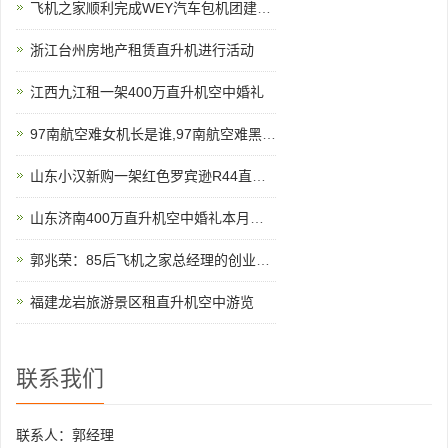
飞机之家顺利完成WEY汽车包机团建飞行
浙江台州房地产租赁直升机进行活动
江西九江租一架400万直升机空中婚礼
97南航空难女机长是谁,97南航空难黑匣子录音
山东小汉新购一架红色罗宾逊R44直升机开启新的征程
山东济南400万直升机空中婚礼本月新的一场即将开始
郭兆荣：85后飞机之家总经理的创业之路运营8架直升机
福建龙岩旅游景区租直升机空中游览
联系我们
联系人：郭经理