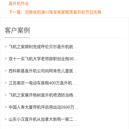
直升机作业
下一篇：河南信阳潢川珠宝商家租赁直升机节日庆典
客户案例
飞机之家顺利完成呼伦贝尔直升机航测作业
双十一买飞机大学老师辞职创业掏300万网上订购直升机
西科斯基直升机公司向阿肯色儿童医院交付两架
江苏南京一电动车族租400万直升机助阵
飞机之家展开杨树直升机喷洒防治杨小舟蛾
中国人寿大厦停机坪启用出动2600万直升机
山东小汉直升机从加拿大新购一架二手罗宾逊R44直升飞机