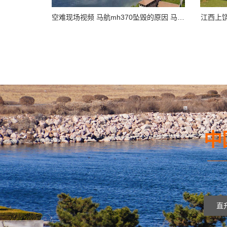
空难现场视频 马航mh370坠毁的原因 马航空难黑匣子录音
江西上
中
——
直