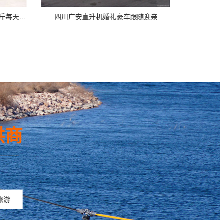
大型农业农药直升机载药量800公斤每天农林喷洒达18万亩
四川广安直升机婚礼豪车跟随迎亲
供商
———
旅游