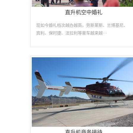
直升机空中婚礼
现如今婚礼档次越办越高，劳斯莱斯、兰博基尼、
宾利、保时捷、法拉利等豪车越来越···
直升机商务接待