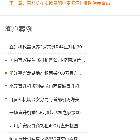
下一篇：直升机在安徽阜阳小麦喷洒作业防治赤霉病
客户案例
直升机也需保养?罗宾逊R44直升机300小时的定检
国内首家民营飞机销售公司-济南凌音飞机销售有限公司
浙江嘉兴龙湖地产租两架400万直升机空中看房
小汉直升机顺利完成山西晋城直升机航测
【首都机场公安分局与首都机场海关的公务员那个待遇好,差在哪】
一场直升机婚礼6万6起飞机之家接60多场空中婚礼
四川广安家具商场租400万直升机国庆庆典
恒大直升机看房火爆360度空中看房新体验