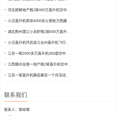
河北邯郸地产租2架400万直升机空中看房
小汉直升机奔突4000余公里助力西藏汽车4S店开业
湖北荆州潜江小龙虾租2架400万直升机完成1300多万营业额
小汉直升机开启浙江台州直升机飞行开业庆典
江苏一架2000多万直升机360度空中看房
江西赣州全南一地产租2架直升机空中看房
江苏一架直升机静态展览一个月活动如期举行
联系我们
联系人：郭经理