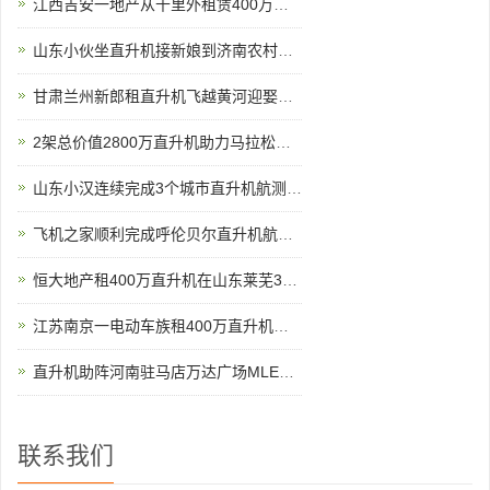
江西吉安一地产从千里外租赁400万直升机空中撒玫瑰雨
山东小伙坐直升机接新娘到济南农村老家
甘肃兰州新郎租直升机飞越黄河迎娶新娘
2架总价值2800万直升机助力马拉松比赛
山东小汉连续完成3个城市直升机航测未来提供五六架直升机作业
飞机之家顺利完成呼伦贝尔直升机航测作业
恒大地产租400万直升机在山东莱芜360度空中看房
江苏南京一电动车族租400万直升机助阵
直升机助阵河南驻马店万达广场MLE婚戒开业现场人山人海
联系我们