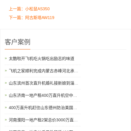
上一篇：小松鼠AS350
下一篇：阿古斯塔AW119
客户案例
太酷啦开飞机吃火锅吃出励志的味道
飞机之家顺利完成内蒙古赤峰河北承德航空测绘
山东滨州首次直升机婚礼接新娘到淄博中式直升机婚礼亮相
山东济南一地产租400万直升机空中看泉城
400万直升机赶往山东德州防治美国白蛾
河南濮阳一地产租2架总价3000万直升机空中看房