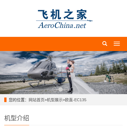
导
航
菜
单
您的位置：
网站首页
>
机型展示
>
欧直-EC135
机型介绍